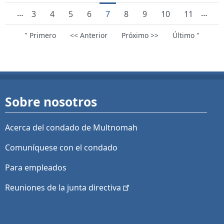
…
…
Page
Page
Page
Page
Current page
Page
Page
Page
Page
3
4
5
6
7
8
9
10
11
First page
Previous page
Next page
Last page
" Primero
<< Anterior
Próximo >>
Último "
Sobre nosotros
Acerca del condado de Multnomah
Comuníquese con el condado
Para empleados
Reuniones de la junta
directiva