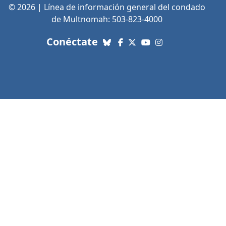
© 2026 | Línea de información general del condado
de Multnomah: 503-823-4000
con nosotros. Enlaces a re
Conéctate
Bluesky
Facebook
X (Twitter)
YouTube
Instagram