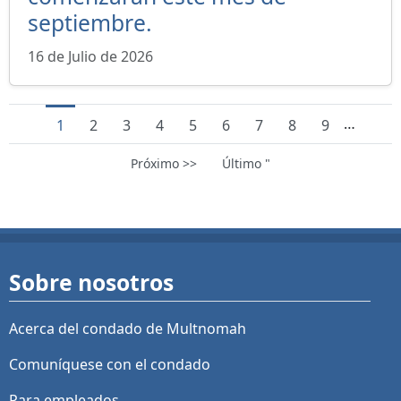
septiembre.
16 de Julio de 2026
…
Current page
Page
Page
Page
Page
Page
Page
Page
Page
1
2
3
4
5
6
7
8
9
Next page
Last page
Próximo >>
Último "
Sobre nosotros
Acerca del condado de Multnomah
Comuníquese con el condado
Para empleados