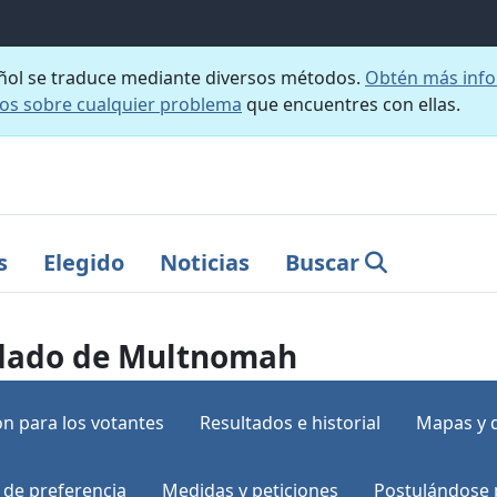
añol se traduce mediante diversos métodos.
Obtén más info
nos sobre cualquier problema
que encuentres con ellas.
s
Elegido
Noticias
Buscar
ondado de Multnomah
n para los votantes
Resultados e historial
Mapas y 
 de preferencia
Medidas y peticiones
Postulándose 