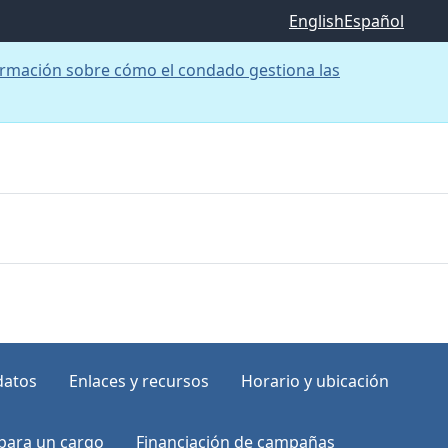
English
Español
rmación sobre cómo el condado gestiona las
datos
Enlaces y recursos
Horario y ubicación
para un cargo
Financiación de campañas