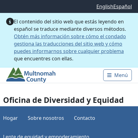
Saltar al contenido principal
English
Español
El contenido del sitio web que estás leyendo en
español se traduce mediante diversos métodos.
Obtén más información sobre cómo el condado
gestiona las traducciones del sitio web y cómo
puedes informarnos sobre cualquier problema
que encuentres con ellas.
Menú
Main 
Oficina de Diversidad y Equidad
Hogar
Sobre nosotros
Contacto
Lente de equidad y empoderamiento