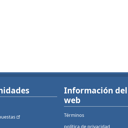
nidades
Información del 
web
Términos
puestas
política de privacidad