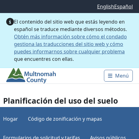
Saltar al contenido principal
English
Español
El contenido del sitio web que estás leyendo en
español se traduce mediante diversos métodos.
Obtén más información sobre cómo el condado
gestiona las traducciones del sitio web y cómo
puedes informarnos sobre cualquier problema
que encuentres con ellas.
Menú
Main 
Planificación del uso del suelo
Hogar
Código de zonificación y mapas
Formularios de solicitud y tarifas
Avisos públicos