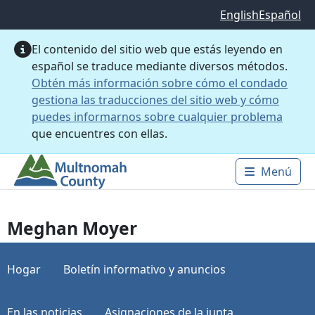
Saltar al contenido principal
English
Español
El contenido del sitio web que estás leyendo en
español se traduce mediante diversos métodos.
Obtén más información sobre cómo el condado
gestiona las traducciones del sitio web y cómo
puedes informarnos sobre cualquier problema
que encuentres con ellas.
Menú
Main 
Meghan Moyer
Hogar
Boletín informativo y anuncios
En las noticias
Asignaciones de la junta