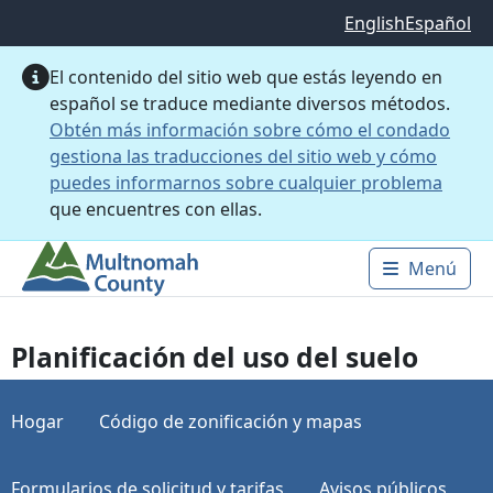
Saltar al contenido principal
English
Español
El contenido del sitio web que estás leyendo en
español se traduce mediante diversos métodos.
Obtén más información sobre cómo el condado
gestiona las traducciones del sitio web y cómo
puedes informarnos sobre cualquier problema
que encuentres con ellas.
Menú
Main 
Planificación del uso del suelo
Hogar
Código de zonificación y mapas
Formularios de solicitud y tarifas
Avisos públicos