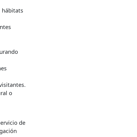
 hábitats
antes
aurando
nes
visitantes.
ral o
ervicio de
igación