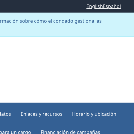
English
Español
rmación sobre cómo el condado gestiona las
datos
Enlaces y recursos
Horario y ubicación
para un cargo
Financiación de campañas