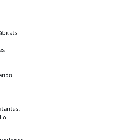
ábitats
es
rando
s
itantes.
l o