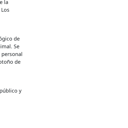
e la
 Los
ógico de
imal. Se
l personal
 otoño de
público y