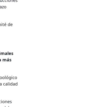
ducciones
lazo
mité de
nimales
ea más
zoológico
a calidad
ciones