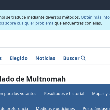
añol se traduce mediante diversos métodos.
Obtén más info
nos sobre cualquier problema
que encuentres con ellas.
s
Elegido
Noticias
Buscar
ondado de Multnomah
n para los votantes
Resultados e historial
Mapas y 
 de preferencia
Medidas y peticiones
Postulándose 