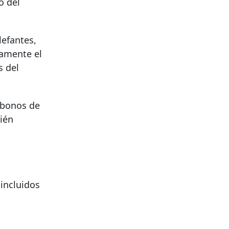
o del
lefantes,
damente el
s del
 bonos de
ién
incluidos