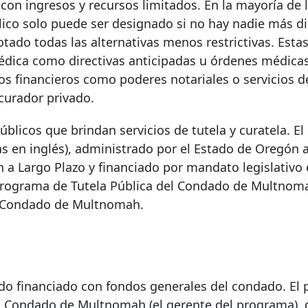
on ingresos y recursos limitados. En la mayoría de 
blico solo puede ser designado si no hay nadie más d
ado todas las alternativas menos restrictivas. Esta
édica como directivas anticipadas u órdenes médica
os financieros como poderes notariales o servicios d
/curador privado.
licos que brindan servicios de tutela y curatela. E
s en inglés), administrado por el Estado de Oregón a
n a Largo Plazo y financiado por mandato legislativo 
l programa de Tutela Pública del Condado de Multnom
el Condado de Multnomah.
o financiado con fondos generales del condado. El 
el Condado de Multnomah (el gerente del programa), 