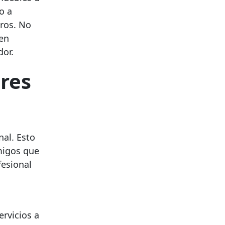
o a
tros. No
 en
dor.
ores
nal. Esto
amigos que
fesional
rvicios a