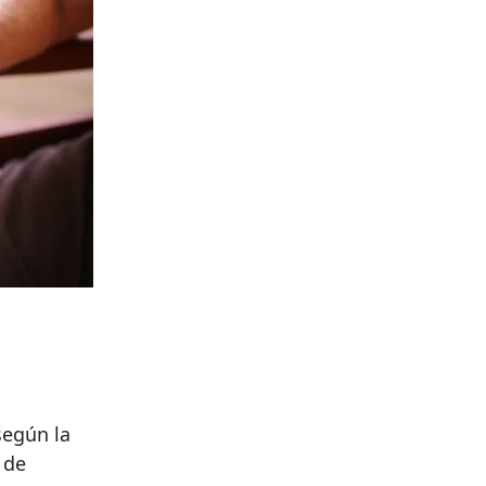
según la
 de