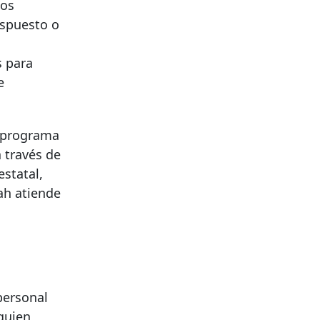
los
ispuesto o
s
s para
e
l programa
 través de
estatal,
ah atiende
personal
quien