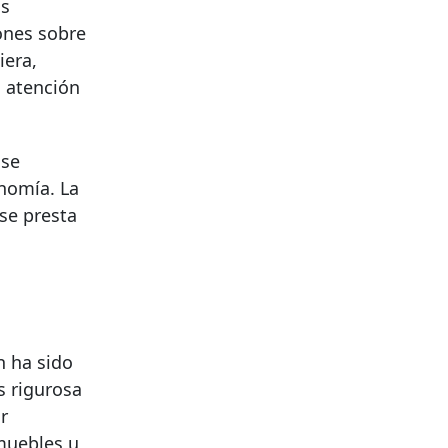
as
ones sobre
iera,
a atención
 se
onomía. La
se presta
n ha sido
s rigurosa
r
nmuebles u