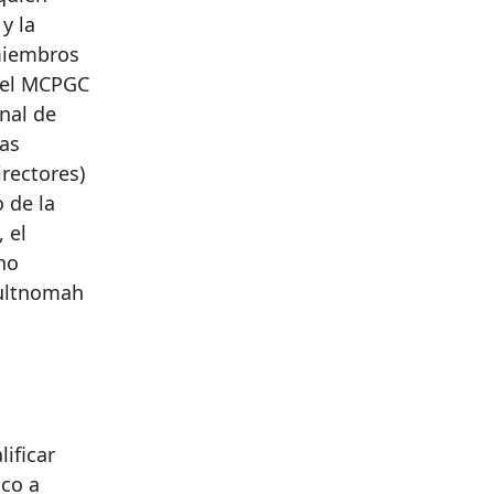
y la
 miembros
 del MCPGC
onal de
las
rectores)
 de la
 el
no
Multnomah
ificar
ico a