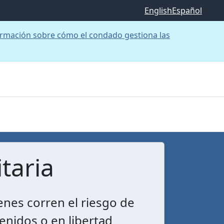
English
Español
rmación sobre cómo el condado gestiona las
taria
enes corren el riesgo de
enidos o en libertad