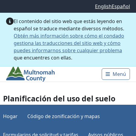
Saltar al contenido principal
English
Español
El contenido del sitio web que estás leyendo en
español se traduce mediante diversos métodos.
Obtén más información sobre cómo el condado
gestiona las traducciones del sitio web y cómo
puedes informarnos sobre cualquier problema
que encuentres con ellas.
Menú
Main 
Planificación del uso del suelo
Hogar
Código de zonificación y mapas
Formularios de solicitud y tarifas
Avisos públicos