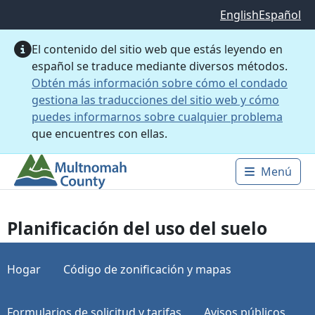
Saltar al contenido principal
English
Español
El contenido del sitio web que estás leyendo en
español se traduce mediante diversos métodos.
Obtén más información sobre cómo el condado
gestiona las traducciones del sitio web y cómo
puedes informarnos sobre cualquier problema
que encuentres con ellas.
Menú
Main 
Planificación del uso del suelo
Hogar
Código de zonificación y mapas
Formularios de solicitud y tarifas
Avisos públicos