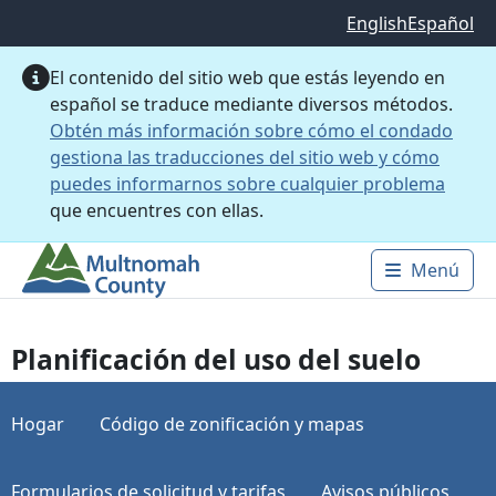
Saltar al contenido principal
English
Español
El contenido del sitio web que estás leyendo en
español se traduce mediante diversos métodos.
Obtén más información sobre cómo el condado
gestiona las traducciones del sitio web y cómo
puedes informarnos sobre cualquier problema
que encuentres con ellas.
Menú
Main 
Planificación del uso del suelo
Hogar
Código de zonificación y mapas
Formularios de solicitud y tarifas
Avisos públicos