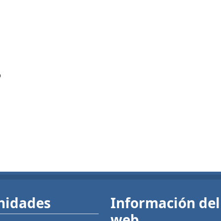
?
nidades
Información del 
web