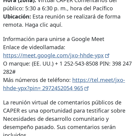
Hora (zona):
Virtual CAPER Comentarios del
público: 5:30 a 6:30 p. m., hora del Pacífico
Ubicación:
Esta reunión se realizará de forma
remota. Haga clic aquí.
Información para unirse a Google Meet
Enlace de videollamada:
https://meet.google.com/jxo-hhde-ypx
O marque: (EE. UU.) +
1 252-543-8508
PIN: 398 247
282#
Más números de teléfono:
https://tel.meet/jxo-
hhde-ypx?pin=
2972452054
965
La reunión virtual de comentarios públicos de
CAPER es una oportunidad para testificar sobre
Necesidades de desarrollo comunitario y
desempeño pasado. Sus comentarios serán
incluidos.