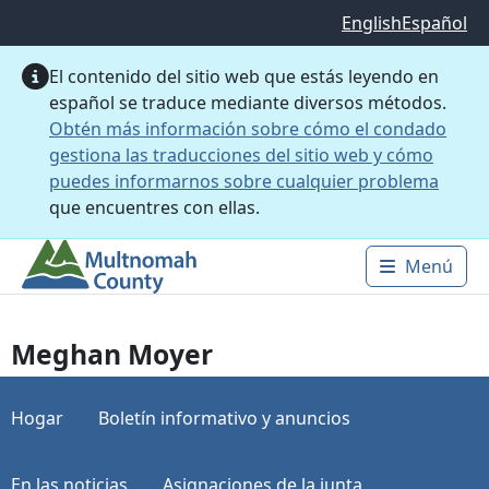
Saltar al contenido principal
English
Español
El contenido del sitio web que estás leyendo en
español se traduce mediante diversos métodos.
Obtén más información sobre cómo el condado
gestiona las traducciones del sitio web y cómo
puedes informarnos sobre cualquier problema
que encuentres con ellas.
Menú
Main 
Meghan Moyer
Hogar
Boletín informativo y anuncios
En las noticias
Asignaciones de la junta