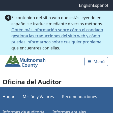
Saltar al contenido principal
English
Español
El contenido del sitio web que estás leyendo en
español se traduce mediante diversos métodos.
Obtén más información sobre cómo el condado
gestiona las traducciones del sitio web y cómo
puedes informarnos sobre cualquier problema
que encuentres con ellas.
Menú
Main 
Oficina del Auditor
Hogar
Misión y Valores
Recomendaciones
Informes de auditoría
Informes anuales