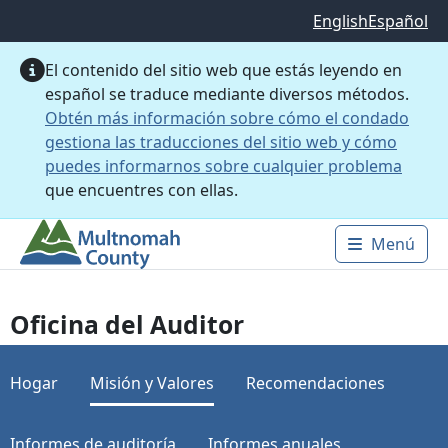
Saltar al contenido principal
English
Español
El contenido del sitio web que estás leyendo en
español se traduce mediante diversos métodos.
Obtén más información sobre cómo el condado
gestiona las traducciones del sitio web y cómo
puedes informarnos sobre cualquier problema
que encuentres con ellas.
Menú
Main 
Oficina del Auditor
Hogar
Misión y Valores
Recomendaciones
Informes de auditoría
Informes anuales