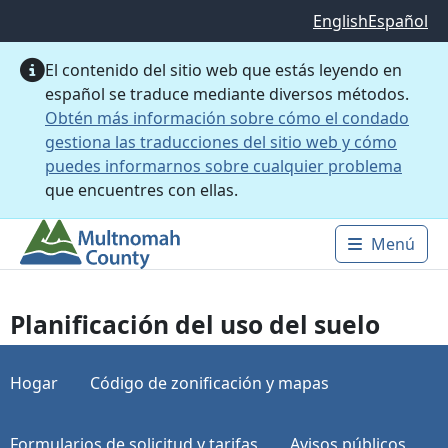
Saltar al contenido principal
English
Español
El contenido del sitio web que estás leyendo en
español se traduce mediante diversos métodos.
Obtén más información sobre cómo el condado
gestiona las traducciones del sitio web y cómo
puedes informarnos sobre cualquier problema
que encuentres con ellas.
Menú
Main 
Planificación del uso del suelo
Hogar
Código de zonificación y mapas
Formularios de solicitud y tarifas
Avisos públicos