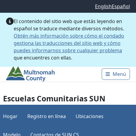
Saltar al contenido principal
English
Español
El contenido del sitio web que estás leyendo en
español se traduce mediante diversos métodos.
Obtén más información sobre cómo el condado
gestiona las traducciones del sitio web y cómo
puedes informarnos sobre cualquier problema
que encuentres con ellas.
Menú
Main 
Escuelas Comunitarias SUN
Hogar
Registro en línea
Ubicaciones
Modelo
Contactos de SUN CS