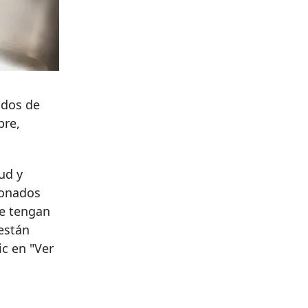
ados de
bre,
ud y
ionados
ue tengan
 están
ic en "Ver