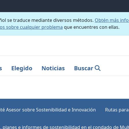
añol se traduce mediante diversos métodos.
Obtén más info
nos sobre cualquier problema
que encuentres con ellas.
s
Elegido
Noticias
Buscar
té Asesor sobre Sostenibilidad e Innovación
Rutas para
s, planes e informes de sostenibilidad en el condado de Mu