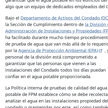
garantizar que el agua potable en los edificios 
algo que un equipo de dedicados empleados del 
Bajo el
Departamento de Activos del Condado (DC
la Sección de Cumplimiento dentro de
la División
Administración de Instalaciones y Propiedades (F
ha facilitado durante mucho tiempo procedimien
de prueba de agua que van más allá de lo requeri
por la
Agencia de Protección Ambiental
(EPA)
, 
personal de la división está comprometido a
garantizar que las personas que vienen a las
instalaciones del Condado todos los días puedan
confiar en el agua potable proporcionada.
La Política interna de pruebas de calidad del agua
potable de FPM establece cómo se debe recolecta
analizar el agua en las instalaciones propiedad de
condado o mantenidas por este, así como tambié