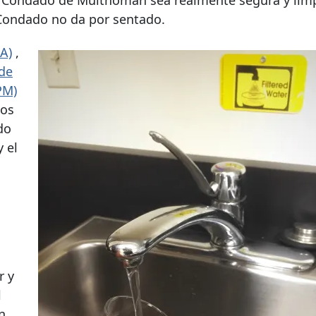
del Condado de Multnomah sea realmente segura y lim
Condado no da por sentado.
A)
,
 de
PM)
tos
do
y el
r y
l
n