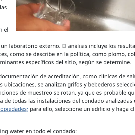
las
.
n el
n laboratorio externo. El análisis incluye los result
s, como se describe en la política, como plomo, co
taminantes específicos del sitio, según se determine.
 documentación de acreditación, como clínicas de sal
as ubicaciones, se analizan grifos y bebederos selecc
caciones de muestreo se rotan, ya que es probable q
ua de todas las instalaciones del condado analizadas
ropiedades;
para ello, seleccione un edificio y haga cl
king water
en todo el condado: