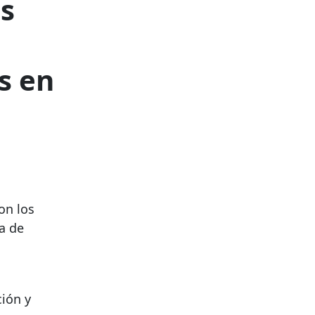
os
os
en
on los
a de
ción y