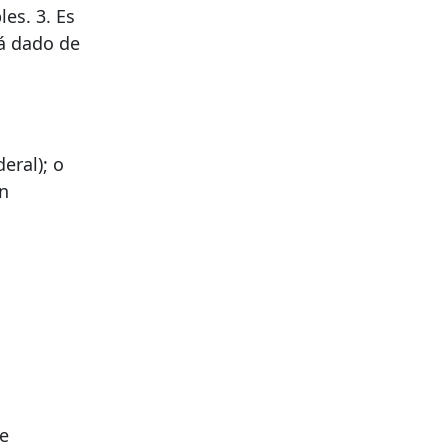
es. 3. Es
á dado de
eral); o
en
de