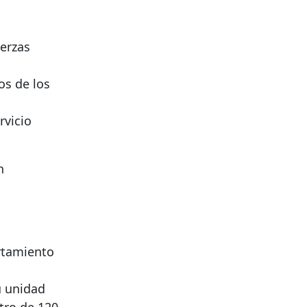
uerzas
os de los
rvicio
n
rtamiento
u unidad
tro de 120