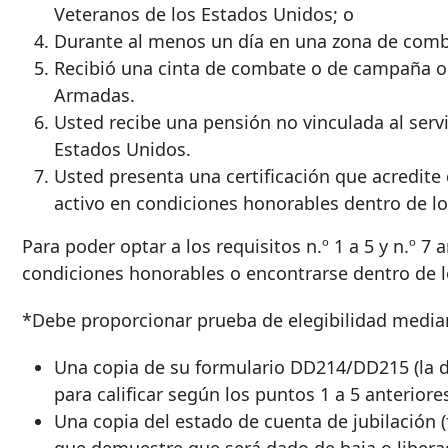
Veteranos de los Estados Unidos; o
Durante al menos un día en una zona de comb
Recibió una cinta de combate o de campaña o 
Armadas.
Usted recibe una pensión no vinculada al serv
Estados Unidos.
Usted presenta una certificación que acredite 
activo en condiciones honorables dentro de lo
Para poder optar a los requisitos n.º 1 a 5
y n.º 7
a
condiciones honorables
o encontrarse dentro de lo
*Debe proporcionar prueba de elegibilidad median
Una copia de su formulario DD214/DD215 (la 
para calificar según los puntos 1 a 5 anteriores
Una copia del estado de cuenta de jubilación (
que demuestre que será dado de baja o liberad