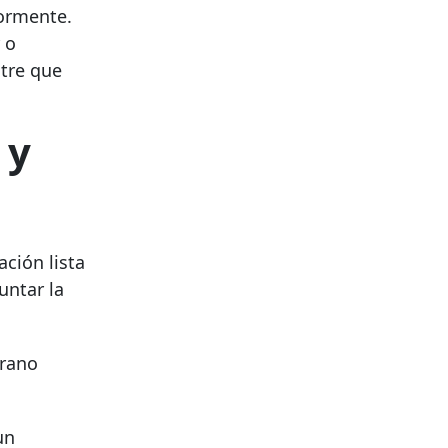
iormente.
 o
tre que
 y
ción lista
untar la
erano
un