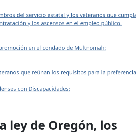
bros del servicio estatal y
los veteranos que cumpl
ontratación y los ascensos
en el empleo público.
y promoción
en el condado de Multnomah:
eteranos que reúnan los requisitos para
la preferenci
denses con Discapacidades:
a ley de Oregón,
los