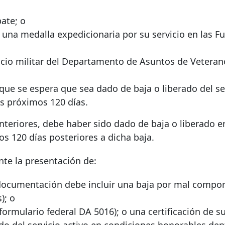
ate; o
una medalla expedicionaria por su servicio en las F
icio militar del Departamento de Asuntos de Veteran
que se espera que sea dado de baja o liberado del se
s próximos 120 días.
nteriores, debe haber sido dado de baja o liberado e
s 120 días posteriores a dicha baja.
te la presentación de:
documentación debe incluir una baja por mal compo
); o
formulario federal DA 5016); o
una certificación de s
o del servicio activo en condiciones honorables den