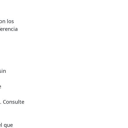
on los
erencia
sin
e
. Consulte
el que