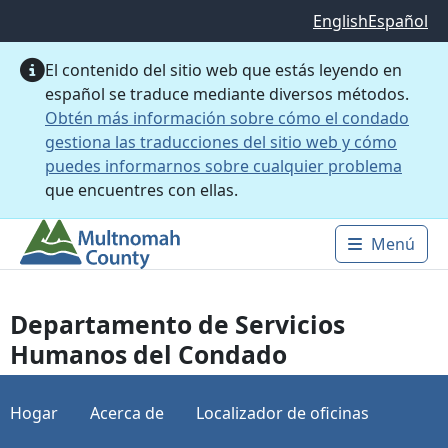
Saltar al contenido principal
English
Español
El contenido del sitio web que estás leyendo en
español se traduce mediante diversos métodos.
Obtén más información sobre cómo el condado
gestiona las traducciones del sitio web y cómo
puedes informarnos sobre cualquier problema
que encuentres con ellas.
Menú
Main 
Departamento de Servicios
Humanos del Condado
Hogar
Acerca de
Localizador de oficinas