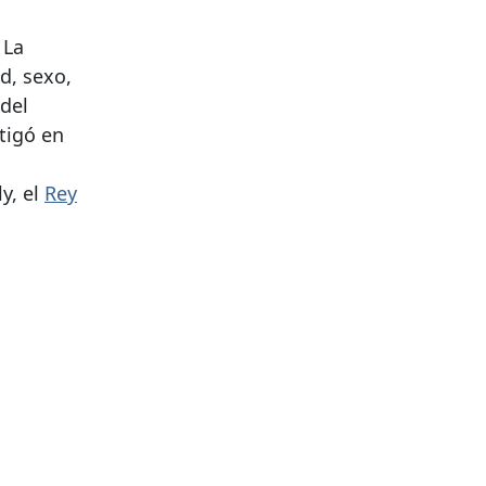
 La
d, sexo,
 del
tigó en
y, el
Rey