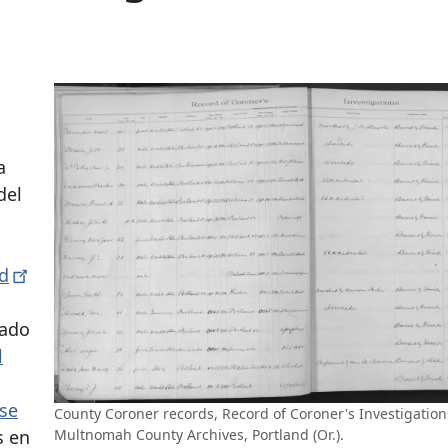
a
del
d
dado
l
nse
County Coroner records, Record of Coroner's Investigation
s en
Multnomah County Archives, Portland (Or.).