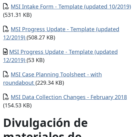
Documento
MSI Intake Form - Template (updated 10/2019)
(531.31 KB)
Documento
MSI Progress Update - Template (updated
12/2019)
(508.27 KB)
Documento
MSI Progress Update - Template (updated
12/2019)
(53 KB)
Documento
MSI Case Planning Toolsheet - with
roundabout
(229.34 KB)
Documento
MSI Data Collection Changes - February 2018
(154.53 KB)
Divulgación de
materiales de