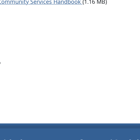
y Community Services Handbook
(1.16 MB)
?