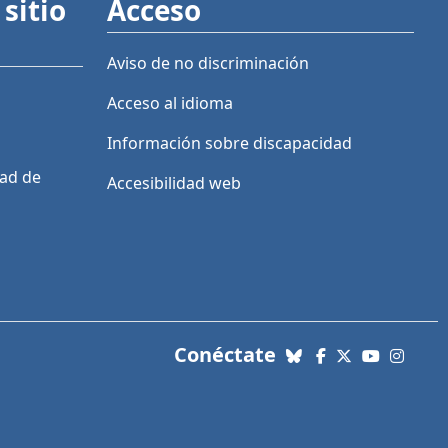
sitio
Acceso
Aviso de no discriminación
Acceso al idioma
Información sobre discapacidad
dad de
Accesibilidad web
con nosotros. Enl
Conéctate
Bluesky
Facebook
X (Twitter)
YouTube
Insta