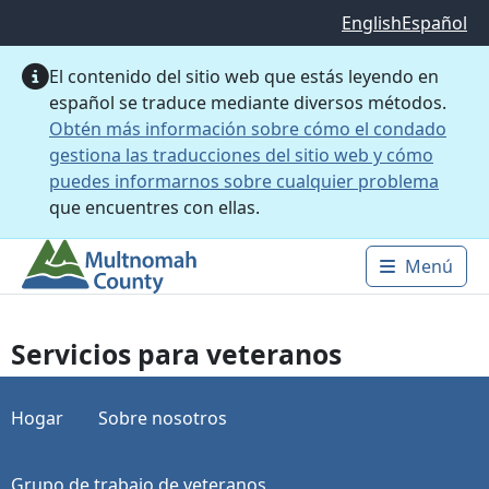
Saltar al contenido principal
English
Español
El contenido del sitio web que estás leyendo en
español se traduce mediante diversos métodos.
Obtén más información sobre cómo el condado
gestiona las traducciones del sitio web y cómo
puedes informarnos sobre cualquier problema
que encuentres con ellas.
Menú
Main 
Servicios para veteranos
Hogar
Sobre nosotros
Grupo de trabajo de veteranos