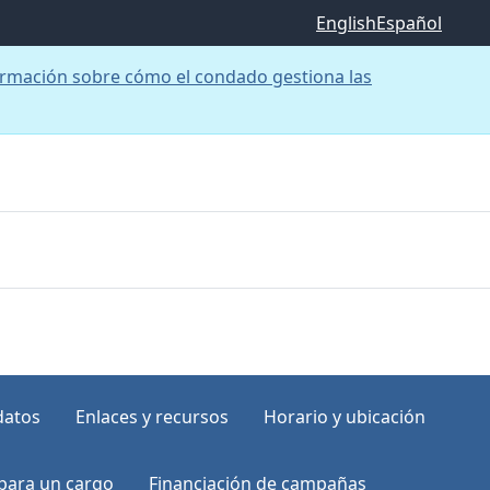
English
Español
rmación sobre cómo el condado gestiona las
datos
Enlaces y recursos
Horario y ubicación
para un cargo
Financiación de campañas