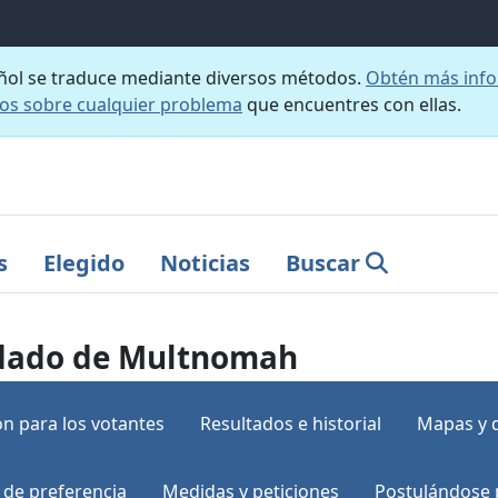
añol se traduce mediante diversos métodos.
Obtén más info
nos sobre cualquier problema
que encuentres con ellas.
s
Elegido
Noticias
Buscar
ondado de Multnomah
n para los votantes
Resultados e historial
Mapas y 
 de preferencia
Medidas y peticiones
Postulándose 