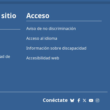
sitio
Acceso
Aviso de no discriminación
Acceso al idioma
Información sobre discapacidad
dad de
Accesibilidad web
con nosotros. Enl
Conéctate
Bluesky
Facebook
X (Twitter)
YouTube
Insta