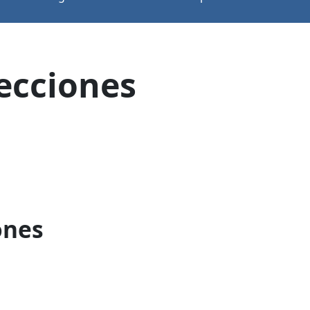
lecciones
ones