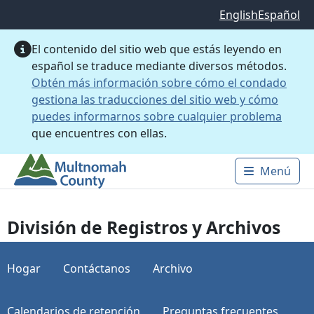
Saltar al contenido principal
English
Español
El contenido del sitio web que estás leyendo en
español se traduce mediante diversos métodos.
Obtén más información sobre cómo el condado
gestiona las traducciones del sitio web y cómo
puedes informarnos sobre cualquier problema
que encuentres con ellas.
Menú
Main 
División de Registros y Archivos
Hogar
Contáctanos
Archivo
Calendarios de retención
Preguntas frecuentes