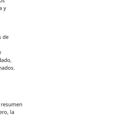
os
a y
s de
e
dado,
nados.
e resumen
ro, la