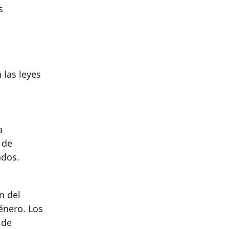
s
las leyes
a
 de
ados.
n del
énero. Los
 de