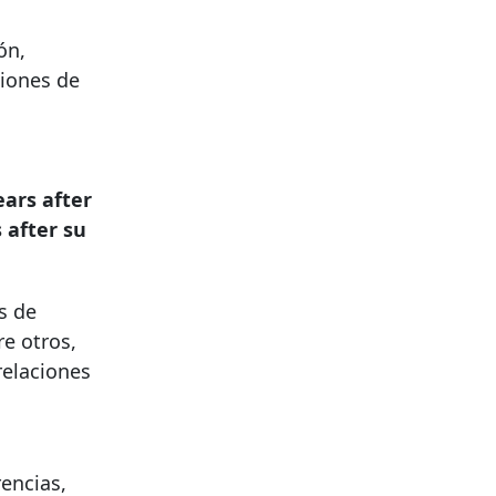
ón,
ciones de
s
ears after
 after
su
s de
re otros,
relaciones
encias,