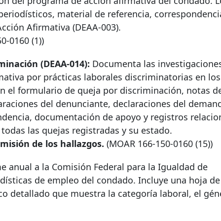
n del programa de acción afirmativa del condado. L
 periodísticos, material de referencia, correspondenci
Acción Afirmativa (DEAA-003).
50-0160
(1))
iminación (DEAA-014):
Documenta las investigacione
ativa por prácticas laborales discriminatorias en los
 el formulario de queja por discriminación, notas d
claraciones del denunciante, declaraciones del deman
ndencia, documentación de apoyo y registros relacio
todas las quejas registradas y su estado.
misión de los hallazgos.
(MOAR
166-150-0160
(15))
 anual a la Comisión Federal para la Igualdad de
adísticas de empleo del condado. Incluye una hoja d
co detallado que muestra la categoría laboral, el géne