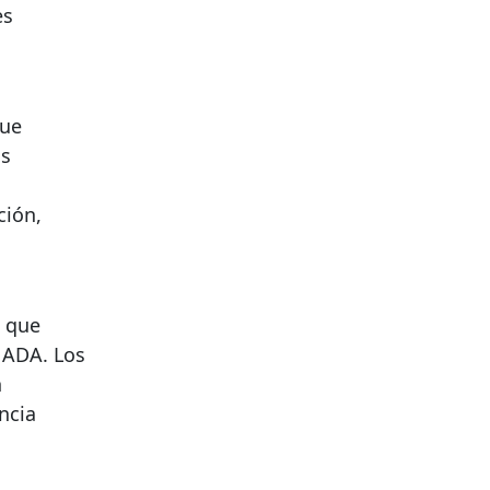
es
que
as
ción,
 que
 ADA. Los
n
ncia