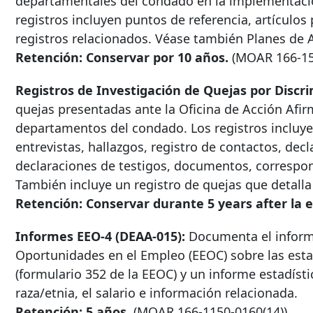
departamentales del condado en la implementació
registros incluyen puntos de referencia, artículos
registros relacionados. Véase también Planes de 
Retención: Conservar por 10 años.
(MOAR
166-1
Registros de Investigación de Quejas por Discr
quejas presentadas ante la Oficina de Acción Afirm
departamentos del condado. Los registros incluyen
entrevistas, hallazgos, registro de contactos, de
declaraciones de testigos, documentos, correspo
También incluye un registro de quejas que detalla 
Retención: Conservar durante
5 years after
la e
Informes EEO-4 (DEAA-015):
Documenta el informe
Oportunidades en el Empleo (EEOC) sobre las est
(formulario 352 de la EEOC) y un informe estadísti
raza/etnia, el salario e información relacionada.
Retención: 5 años.
(MOAR 166-1150-0160(14))