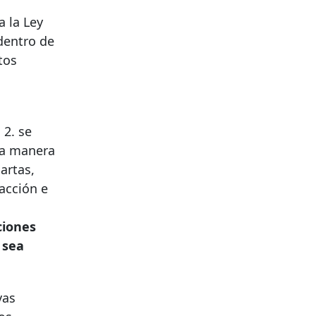
 la Ley
dentro de
tos
 2. se
ra manera
artas,
acción e
ciones
 sea
vas