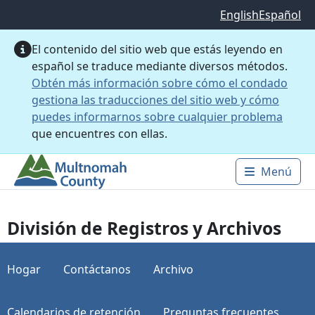
Saltar al contenido principal
English
Español
El contenido del sitio web que estás leyendo en
español se traduce mediante diversos métodos.
Obtén más información sobre cómo el condado
gestiona las traducciones del sitio web y cómo
puedes informarnos sobre cualquier problema
que encuentres con ellas.
Menú
Main 
División de Registros y Archivos
Hogar
Contáctanos
Archivo
Calendarios de retención
Preguntas frecuentes