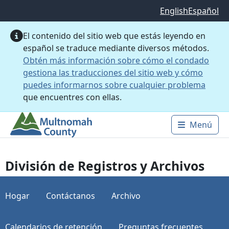
Saltar al contenido principal
English
Español
El contenido del sitio web que estás leyendo en
español se traduce mediante diversos métodos.
Obtén más información sobre cómo el condado
gestiona las traducciones del sitio web y cómo
puedes informarnos sobre cualquier problema
que encuentres con ellas.
Menú
Main 
División de Registros y Archivos
Hogar
Contáctanos
Archivo
Calendarios de retención
Preguntas frecuentes