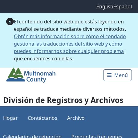
Saltar al contenido principal
English
Español
El contenido del sitio web que estás leyendo en
español se traduce mediante diversos métodos.
Obtén más información sobre cómo el condado
gestiona las traducciones del sitio web y cómo
puedes informarnos sobre cualquier problema
que encuentres con ellas.
Menú
Main 
División de Registros y Archivos
Hogar
Contáctanos
Archivo
Calendarios de retención
Preguntas frecuentes