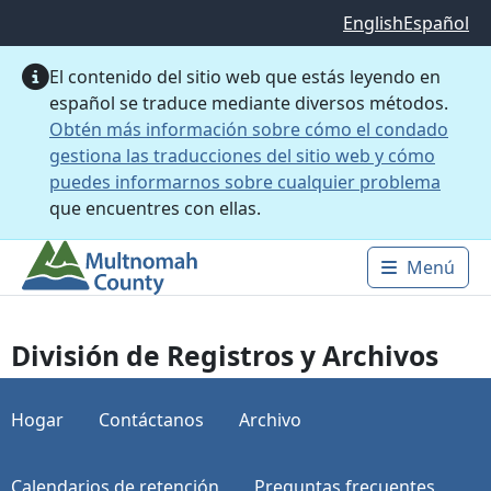
Saltar al contenido principal
English
Español
El contenido del sitio web que estás leyendo en
español se traduce mediante diversos métodos.
Obtén más información sobre cómo el condado
gestiona las traducciones del sitio web y cómo
puedes informarnos sobre cualquier problema
que encuentres con ellas.
Menú
Main 
División de Registros y Archivos
Hogar
Contáctanos
Archivo
Calendarios de retención
Preguntas frecuentes