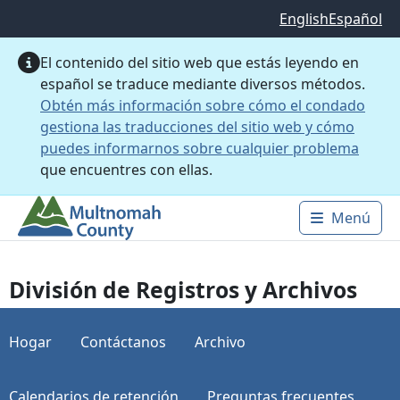
Saltar al contenido principal
English
Español
El contenido del sitio web que estás leyendo en
español se traduce mediante diversos métodos.
Obtén más información sobre cómo el condado
gestiona las traducciones del sitio web y cómo
puedes informarnos sobre cualquier problema
que encuentres con ellas.
Menú
Main 
División de Registros y Archivos
Hogar
Contáctanos
Archivo
Calendarios de retención
Preguntas frecuentes