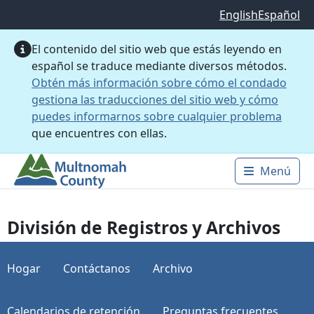
Saltar al contenido principal
English
Español
El contenido del sitio web que estás leyendo en
español se traduce mediante diversos métodos.
Obtén más información sobre cómo el condado
gestiona las traducciones del sitio web y cómo
puedes informarnos sobre cualquier problema
que encuentres con ellas.
Menú
Main 
División de Registros y Archivos
Hogar
Contáctanos
Archivo
Calendarios de retención
Preguntas frecuentes