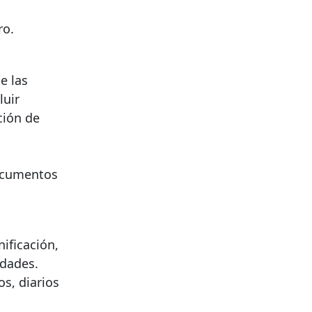
ro.
e las
luir
ción de
s
documentos
ificación,
idades.
os, diarios