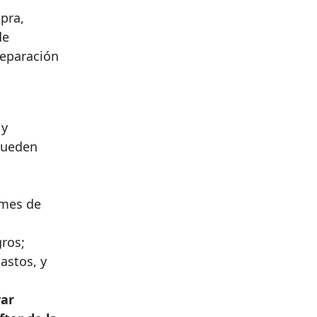
pra,
de
reparación
 y
 pueden
rmes de
gros;
astos, y
var