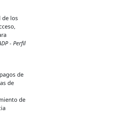
 de los
cceso,
ara
DP - Perfil
 pagos de
ias de
amiento de
cia