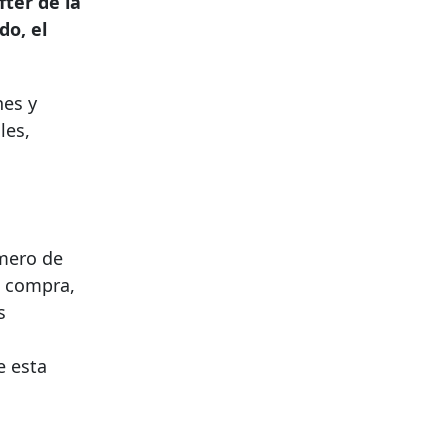
fter
de la
do, el
nes y
les,
úmero de
e compra,
s
e esta