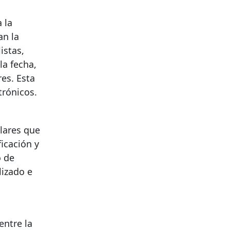
 la
an la
istas,
la fecha,
res. Esta
trónicos.
lares que
icación y
o de
lizado e
ntre la