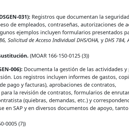
ADSGEN-031):
Registros que documentan la seguridad
cceso de empleados, contraseñas, autorizaciones de a
lgunos ejemplos incluyen formularios presentados p
6, Solicitud de Acceso Individual DHS/OHA,
y
DHS 784, A
ustitución.
(MOAR
166-150-0125
(3))
GEN-006):
Documenta la gestión de las actividades y
visión. Los registros incluyen informes de gastos, cop
 pago y facturas), aprobaciones de contratos,
n para la revisión de contratos, formularios de enrut
ontratista (quiebras, demandas, etc.) y corresponden
rse en SAP y en diversos documentos de apoyo, tanto
50-0005
(7))