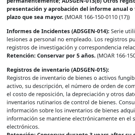
permanentemente; ADSGEN-013(b) Otros regist
presentación y aprobación del informe anual o f
plazo que sea mayor.
(MOAR
166-150-0110
(17))
Informes de Incidentes (ADSGEN-014):
Serie util
lesiones a personal no empleado. Los registros pu
registros de investigación y correspondencia rela
Retención: Conservar por 5 años.
(MOAR
166-15
Registros de inventario (ADSGEN-015):
Registros de inventario de bienes o activos fungib
activo, su descripción, el número de orden de com
el costo de reposición, la depreciación y otros dat
inventarios rutinarios de control de bienes. Cons
información sobre los inventarios de bienes adqu
información se mantiene electrónicamente en el 
electrónicos.
Retención: Conservar durante
3 years after
su s