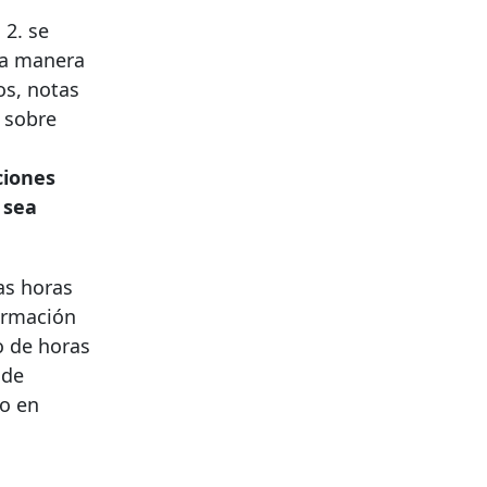
 2. se
ra manera
os, notas
 sobre
ciones
 sea
as horas
ormación
o de horas
 de
o en