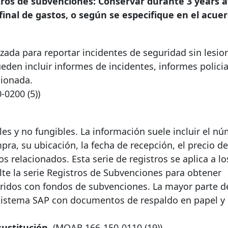
ros de subvenciones: Conservar durante
3 years a
inal de gastos, o según se especifique en el acuer
izada para reportar incidentes de seguridad sin lesio
eden incluir informes de incidentes, informes policia
cionada.
0-0200
(5))
les y no fungibles. La información suele incluir el n
pra, su ubicación, la fecha de recepción, el precio d
os relacionados. Esta serie de registros se aplica a lo
ulte la serie Registros de Subvenciones para obtener
iridos con fondos de subvenciones. La mayor parte d
sistema SAP con documentos de respaldo en papel y
ustitución.
(MOAR
166-150-0110
(19))