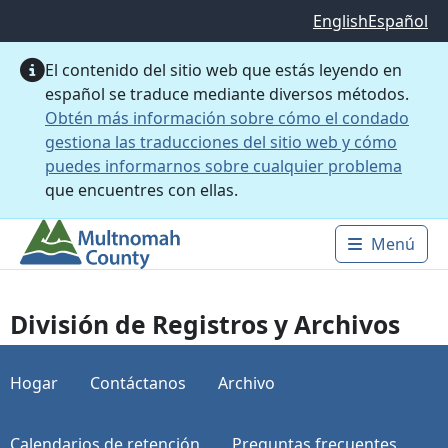
Saltar al contenido principal
English
Español
El contenido del sitio web que estás leyendo en
español se traduce mediante diversos métodos.
Obtén más información sobre cómo el condado
gestiona las traducciones del sitio web y cómo
puedes informarnos sobre cualquier problema
que encuentres con ellas.
Menú
Main 
División de Registros y Archivos
Hogar
Contáctanos
Archivo
Calendarios de retención
Preguntas frecuentes