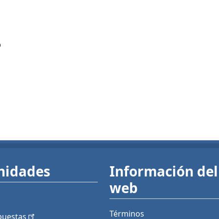
?
nidades
Información del 
web
Términos
puestas