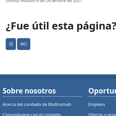
Última revisión 6 de Diciembre de 2021
¿Fue útil esta página
Sí
No
Sobre nosotros
Oportu
Acerca del condado de Multnomah
Empleos
Comuníquese con el condado
Ofertas y
pro