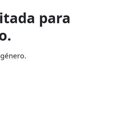
mitada para
o.
 género.