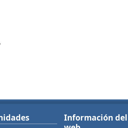
?
nidades
Información del 
web