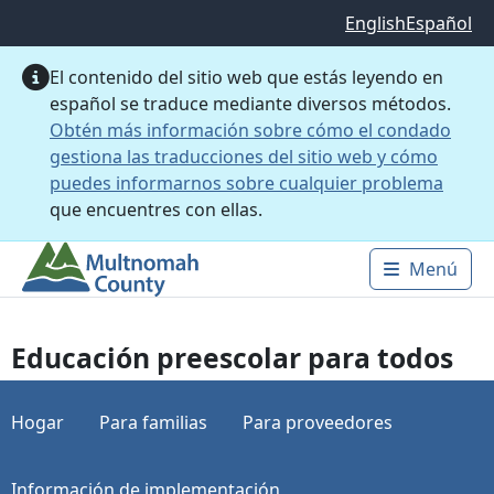
Saltar al contenido principal
English
Español
El contenido del sitio web que estás leyendo en
español se traduce mediante diversos métodos.
Obtén más información sobre cómo el condado
gestiona las traducciones del sitio web y cómo
puedes informarnos sobre cualquier problema
que encuentres con ellas.
Menú
Main 
Educación preescolar para todos
Hogar
Para familias
Para proveedores
Información de implementación