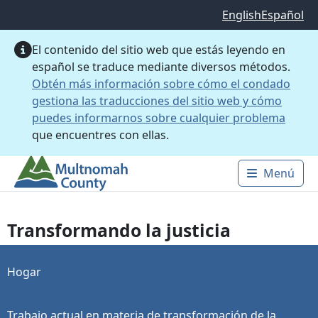
Saltar al contenido principal
English
Español
El contenido del sitio web que estás leyendo en
español se traduce mediante diversos métodos.
Obtén más información sobre cómo el condado
gestiona las traducciones del sitio web y cómo
puedes informarnos sobre cualquier problema
que encuentres con ellas.
Menú
Main 
Transformando la justicia
Hogar
Trabajo actual en materia de transformación de la