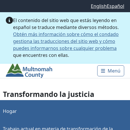
Saltar al contenido principal
English
Español
El contenido del sitio web que estás leyendo en
español se traduce mediante diversos métodos.
Obtén más información sobre cómo el condado
gestiona las traducciones del sitio web y cómo
puedes informarnos sobre cualquier problema
que encuentres con ellas.
Menú
Main 
Transformando la justicia
Hogar
Trabajo actual en materia de transformación de la