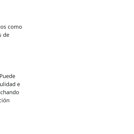
ctos como
s de
 Puede
ulidad e
luchando
ción