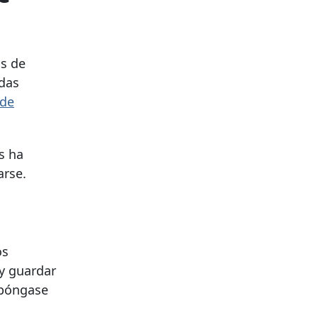
as de
idas
 de
s ha
arse.
os
y guardar
 póngase