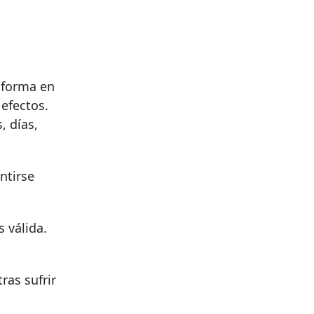
a forma en
efectos.
, días,
ntirse
 válida.
ras sufrir