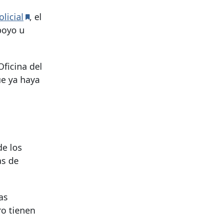
licial
, el
apoyo u
ficina del
e ya haya
de los
as de
as
ro tienen