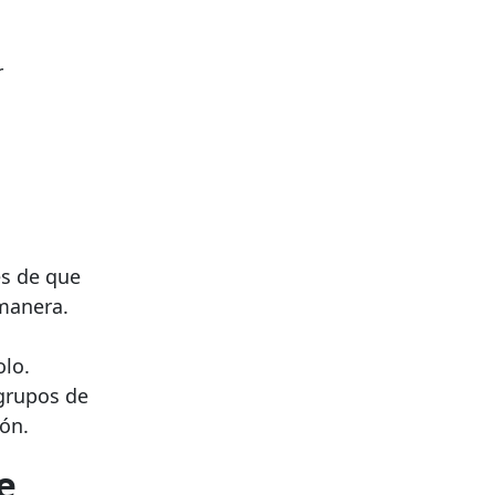
r
és de que
 manera.
olo.
grupos de
ión.
e