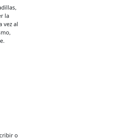
dillas,
r la
 vez al
ismo,
e.
cribir o