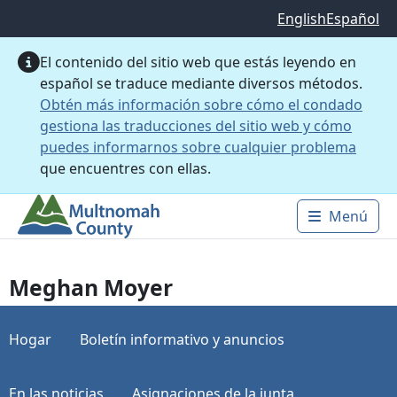
Saltar al contenido principal
English
Español
El contenido del sitio web que estás leyendo en
español se traduce mediante diversos métodos.
Obtén más información sobre cómo el condado
gestiona las traducciones del sitio web y cómo
puedes informarnos sobre cualquier problema
que encuentres con ellas.
Menú
Main 
Meghan Moyer
Hogar
Boletín informativo y anuncios
En las noticias
Asignaciones de la junta