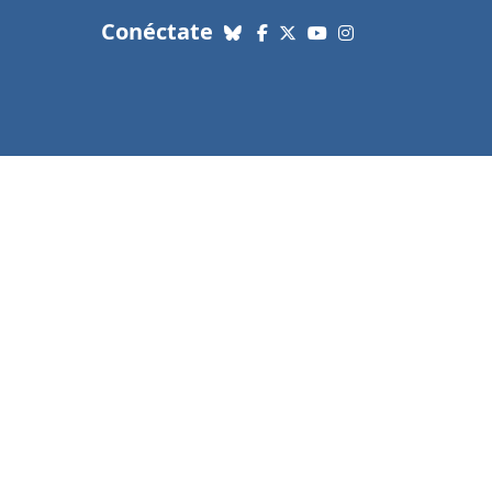
con nosotros. Enlaces a re
Conéctate
Bluesky
Facebook
X (Twitter)
YouTube
Instagram