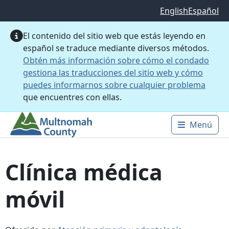
Saltar al contenido principal
English
Español
El contenido del sitio web que estás leyendo en
español se traduce mediante diversos métodos.
Obtén más información sobre cómo el condado
gestiona las traducciones del sitio web y cómo
puedes informarnos sobre cualquier problema
que encuentres con ellas.
Menú
Main 
Clínica médica
móvil