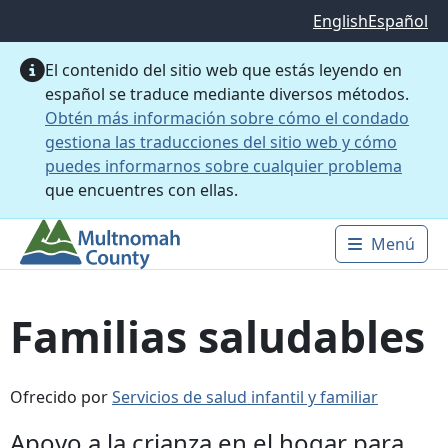
Saltar al contenido principal
English
Español
El contenido del sitio web que estás leyendo en
español se traduce mediante diversos métodos.
Obtén más información sobre cómo el condado
gestiona las traducciones del sitio web y cómo
puedes informarnos sobre cualquier problema
que encuentres con ellas.
Menú
Main 
Familias saludables
Ofrecido por
Servicios de salud infantil y familiar
Apoyo a la crianza en el hogar para