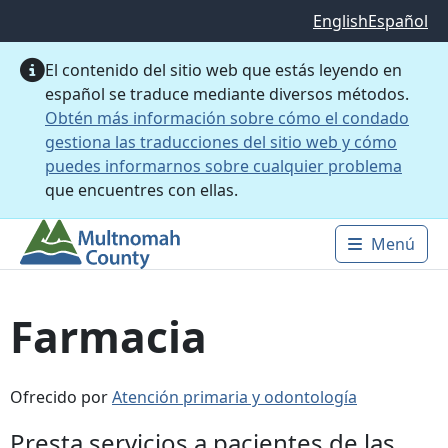
Saltar al contenido principal
English
Español
El contenido del sitio web que estás leyendo en
español se traduce mediante diversos métodos.
Obtén más información sobre cómo el condado
gestiona las traducciones del sitio web y cómo
puedes informarnos sobre cualquier problema
que encuentres con ellas.
Menú
Main 
Farmacia
Ofrecido por
Atención primaria y odontología
Presta servicios a pacientes de las